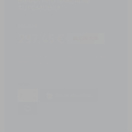
BRÁNA PRO NÁKLADNÍ
AUTOMOBILY
330,50 €
297,45 €
S
SLEVA 10%
DP
H
S 2 integrovanými koly, závorovým zámkem a
otočnými klouby
Počet
Přidat do košíku
favorite_border