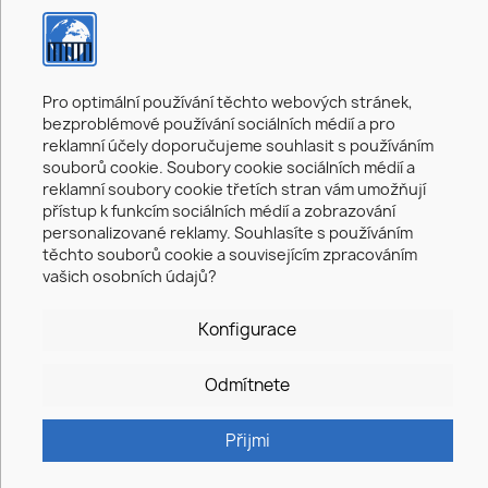
Stavební plotová brána pro
nákladní automobily
Stavební plotová brána pro nákladní
vozidla
se používá k snadnému vytvoření
Pro optimální používání těchto webových stránek,
vjezdu pro stavební vozidla do uzavřeného
bezproblémové používání sociálních médií a pro
stavebního plotu.
reklamní účely doporučujeme souhlasit s používáním
Brána pro nákladní automobily má dvě křídla
souborů cookie. Soubory cookie sociálních médií a
a skládá se ze speciálních konstrukčních
reklamní soubory cookie třetích stran vám umožňují
plotových prvků, ve kterých jsou již
přístup k funkcím sociálních médií a zobrazování
integrována dvě kolečka, závorový zámek a
personalizované reklamy. Souhlasíte s používáním
čtyři otočné klouby.
těchto souborů cookie a souvisejícím zpracováním
Světlá výška 4,26 m je více než dostatečná
vašich osobních údajů?
pro pohodlný vstup i velkých vozidel.
Stabilitu a odolnost této konstrukce zajišťují
Konfigurace
speciální kulaté rámové panely se zesílenými
spodními rohy a centrální trubka.
Odmítnete
Obrázek podobný.
Přijmi