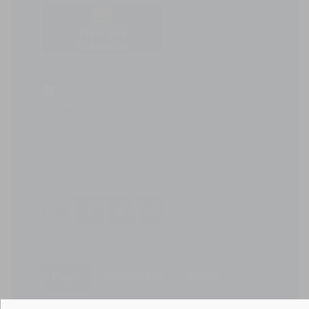
Přepravní
Kalkulačka
Vyžádejte si
cenovou nabídku
Nebo si můžete
produkty vybrat z
nákupního košíku a
tam si vyžádat
cenovou nabídku.
Sdílet
Popis
Specifikace
Sklady