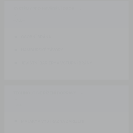
SYSTÉMY PRO NAVÁDĚNÍ OSOB


OSOBNÍ BRÁNA
HAMBURSKÉ ZÁVORY
JEVIŠTNÍ BARIÉRY A VSTUPNÍ BRÁNY
TECHNOLOGIE ŘÍZENÍ DOPRAVY


MAJÁKY A VÝSTRAŽNÁ ZAŘÍZENÍ