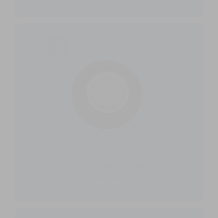
favorite_border
Kolečko Gumové Pro Branu...
15,50 €