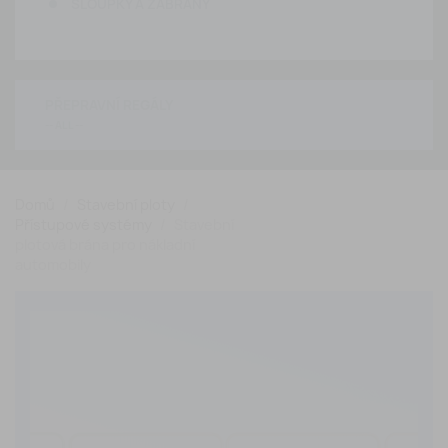
SLOUPKY A ZÁBRANY
PŘEPRAVNÍ REGÁLY
Domů
Stavební ploty
Přístupové systémy
Stavební
plotová brána pro nákladní
automobily