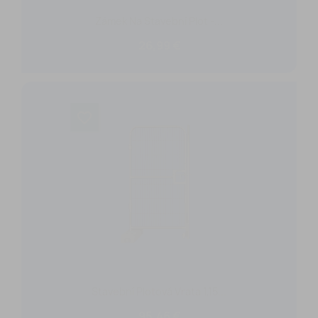
Zámek Na Stavební Plot -...
26,99 €
favorite_border
Stavební Plotová Vrata 1,15...
95,46 €