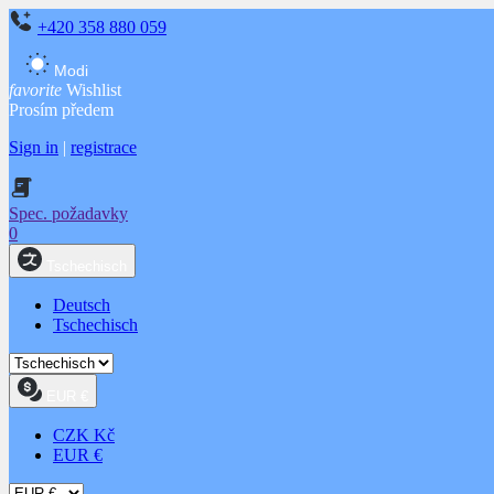
+420 358 880 059
Modi
favorite
Wishlist
Prosím předem
Sign in
|
registrace
Spec. požadavky
0
Tschechisch
Deutsch
Tschechisch
EUR €
CZK Kč
EUR €