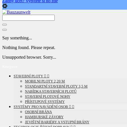
Say something...
Nothing found. Please repeat.
Unsupported browser. Sorry...
Kategorie
STAVEBNÍ PLOTY


MOBILNI PLOTY 2,20 M
STANDARTNÍ STAVEBNÍ PLOTY 3,5 M
NABÍDKA STAVEBNÍCH PLOTŮ
STAVEBNÍ PLOTOVÉ NOHY
PŘÍSTUPOVÉ SYSTÉMY
SYSTÉMY PRO NAVÁDĚNÍ OSOB


OSOBNÍ BRÁNA
HAMBURSKÉ ZÁVORY
JEVIŠTNÍ BARIÉRY A VSTUPNÍ BRÁNY
TECHNOLOGIE ŘÍZENÍ DOPRAVY

