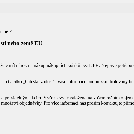
 země EU
osti nebo země EU
te mít nárok na nákup nákupních košíků bez DPH. Nejprve potřebujete 
na tlačítko „Odeslat žádost“. Vaše informace budou zkontrolovány bě
 pravidelným akcím. Výše slevy je založena na vašem ročním objemu pro
množství objednávky. Pro více informací nás prosím kontaktujte přímo