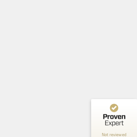
Customer reviews and experiences for
Bauzaunwelt.cz
POOR
Not reviewed
5.00
/
0.00