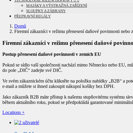
MAJÁKY A VÝSTRAŽNÁ ZAŘÍZENÍ
SLOUPKY A ZÁBRANY
PŘEPRAVNÍ REGÁLY
Domů
Firemní zákazníci v režimu přenesení daňové povinnosti nebo
Firemní zákazníci v režimu přenesení daňové povinn
Postup přenesení daňové povinnosti v zemích EU
Pokud se sídlo vaší společnosti nachází mimo Německo nebo EU, může
do pole „DIČ“ zadejte své DIČ.
Ve svém zákaznickém účtu klikněte na položku nabídky „B2B“ a poté 
e-mail a můžete si ihned zakoupit nákupní košíky bez DPH.
Jako zákazník B2B máte přístup k našemu stupňovitému systému slev a
během aktuálního roku, pokud se předpokládá garantované minimální 
Locations
+
Saalfeld