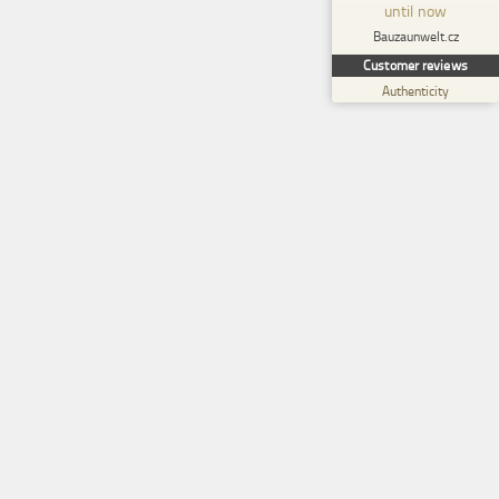
until now
Bauzaunwelt.cz
Create your own seal now
Customer reviews
View profile
01/01/1970
Authenticity