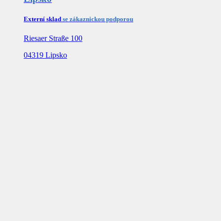
Externí sklad
se zákaznickou podporou
Riesaer Straße 100
04319 Lipsko
Německo
Mannheim
Externí úložiště
Rheinrottstraße 6
68169 Mannheim
Německo
Siegenburg