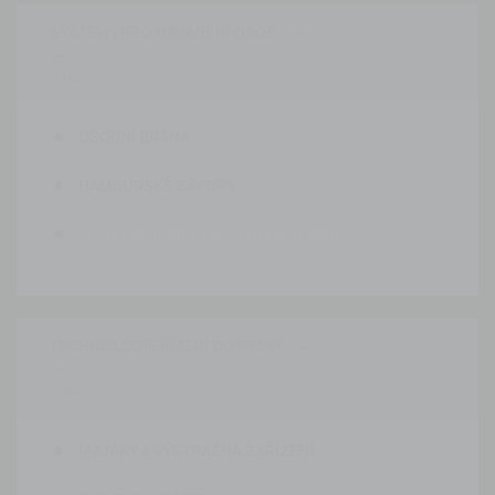
SYSTÉMY PRO NAVÁDĚNÍ OSOB


OSOBNÍ BRÁNA
HAMBURSKÉ ZÁVORY
JEVIŠTNÍ BARIÉRY A VSTUPNÍ BRÁNY
TECHNOLOGIE ŘÍZENÍ DOPRAVY


MAJÁKY A VÝSTRAŽNÁ ZAŘÍZENÍ