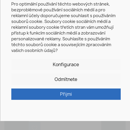
Pro optimální používání těchto webových stránek,
bezproblémové používání sociálních médií a pro
reklamní účely doporučujeme souhlasit s používáním
favorite_border
souborů cookie. Soubory cookie sociálních médií a
reklamní soubory cookie třetích stran vám umožňují
přístup k funkcím sociálních médií a zobrazování
personalizované reklamy. Souhlasíte s používáním
těchto souborů cookie a souvisejícím zpracováním
vašich osobních údajů?
Konfigurace
Odmítnete
Jevištní Bariéra - Svodidla...
Přijmi
384,99 €
favorite_border