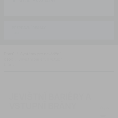
SLOUPKY A ZÁBRANY
PŘEPRAVNÍ REGÁLY
Domů
Systémy pro navádění
osob
Jevištní bariéry a vstupní
brány
JEVIŠTNÍ BARIÉRY A
VSTUPNÍ BRÁNY