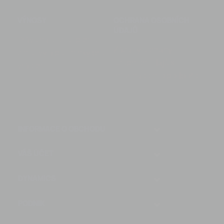
VÝNOSY
OCHRANA OSOBNÍCH
ÚDAJŮ
Právo na odstoupení od
Zásady ochrany
smlouvy a podmínky pro
osobních údajů s
vrácení
informacemi o podpoře
keyboard_arrow_down
INFORMACE O OBCHODU
VÁŠ ÚČET

DYNAMICS

PODNIK
