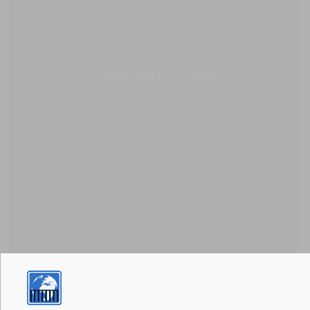
Sdílet
Popis
Specifikace
Sklady
Patka stavebního plotů
vyrobená z recyklovaných
materiálů
Šetrný k životnímu prostředí, váží cca. 26,5
kg
Nabízíme vám patku
pro stavební plot
v
těžkém provedení. Díky své vysoké hmotnosti
a vynikající životnosti jsou základy
stavebních plotů z recyklovaného plastu
vynikající alternativou k betonovým základům
a lehčím, konvenčním podpěrám stavebních
plotů z PE plastu.