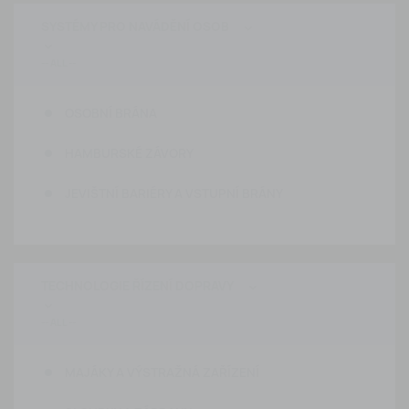
SYSTÉMY PRO NAVÁDĚNÍ OSOB


OSOBNÍ BRÁNA
HAMBURSKÉ ZÁVORY
JEVIŠTNÍ BARIÉRY A VSTUPNÍ BRÁNY
TECHNOLOGIE ŘÍZENÍ DOPRAVY


MAJÁKY A VÝSTRAŽNÁ ZAŘÍZENÍ