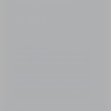
RECYKLOVANÉHO PVC
15,95 €
S DPH
Vyrobeno z recyklovaného PVC kabelu 26 kg
Vyrobeno v Německu!
Množstevní slevy
Počet
Jedn. cena
Ušetříte
10
15,95 €
3,19 €
25
15,95 €
9,97 €
50
15,95 €
39,88 €
Počet