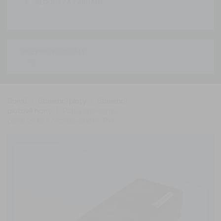
SLOUPKY A ZÁBRANY
PŘEPRAVNÍ REGÁLY
Domů
Stavební ploty
Stavební
plotové nohy
Patka stavebního
plotů 26 kg z recyklovaného PVC