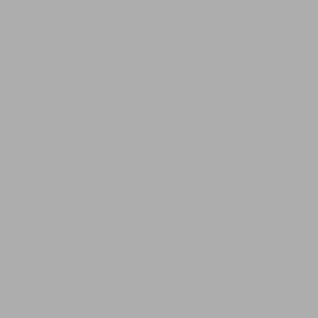
VÝNOSY
OCHRANA OSOBNÍCH
ÚDAJŮ
Právo na odstoupení od
Zásady ochrany
smlouvy a podmínky pro
osobních údajů s
vrácení
informacemi o podpoře
keyboard_arrow_down
INFORMACE O OBCHODU
VÁŠ ÚČET

DYNAMICS

PODNIK
