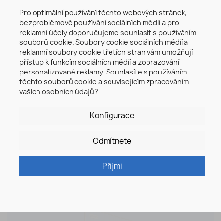
Díky úspoře hmotnosti ve srovnání s běžným
Pro optimální používání těchto webových stránek,
betonem umožňují rychlejší a snadnější
bezproblémové používání sociálních médií a pro
instalaci mobilních bariér a zároveň zvyšují
reklamní účely doporučujeme souhlasit s používáním
jejich odolnost.
souborů cookie. Soubory cookie sociálních médií a
Mobilní patka plotů
reklamní soubory cookie třetích stran vám umožňují
⌀
přístup k funkcím sociálních médií a zobrazování
Drážka 4x
cca. 45 mm, 1 x 60 x 60 mm
personalizované reklamy. Souhlasíte s používáním
vhodné pro všechny běžné modely
těchto souborů cookie a souvisejícím zpracováním
stavebních plotů a výstražných majáků z naší
vašich osobních údajů?
nabídky:
Konfigurace
Odmítnete
Doplňky
Přijmi
favorite_border