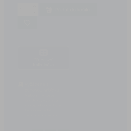
Přidat do košíku
favorite_border
Přepravní
Kalkulačka
Vyžádejte si
cenovou nabídku
Nebo si můžete
produkty vybrat z
nákupního košíku a
tam si vyžádat
cenovou nabídku.