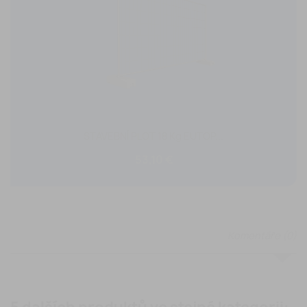
STAVEBNÍ PLOT 18 Kg EUTOP...
53,10 €
Komentáře (0)
Na tento produkt momentálně není přidána žádná
recenze.