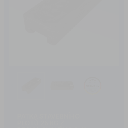


PATKA STAVEBNÍHO
PLOTŮ 26 KG Z