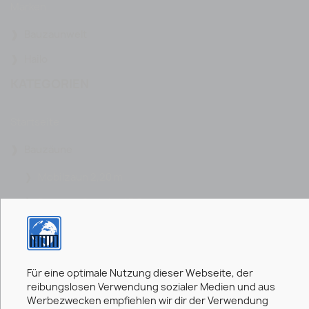
Marken
Bauzaunwelt
Hailo
KATEGORIEN
Startseite
Bauzäune
Mobilzaun 2,20 m
Bauzaun Standard 3,5 m
Bauzaun Sets
Bauzaunfüße und Zubehör
Für eine optimale Nutzung dieser Webseite, der
Zugangssysteme
reibungslosen Verwendung sozialer Medien und aus
Werbezwecken empfiehlen wir dir der Verwendung
Personenleitsysteme