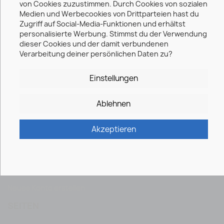
von Cookies zuzustimmen. Durch Cookies von sozialen
Medien und Werbecookies von Drittparteien hast du
Personengitter
Zugriff auf Social-Media-Funktionen und erhältst
Polizeigitter
personalisierte Werbung. Stimmst du der Verwendung
dieser Cookies und der damit verbundenen
Bühnengitter und Einlassschleusen
Verarbeitung deiner persönlichen Daten zu?
Verkehrsleittechnik
Einstellungen
Baken & Warnmittel
Ablehnen
Poller & Schranken
Transportgestelle
Akzeptieren
IHR KONTO
Anmelden
Neues Konto erstellen
SEITEN