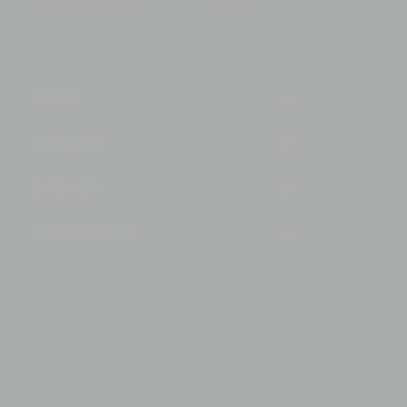
Rückabwicklung
Support
keyboard_arrow_down
BASICS
IHR KONTO

DYNAMICS

UNTERNEHMEN
