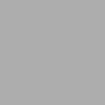
ße
Versbach-Straße 3-7
Riesaer Straße 100
681
98617 Meiningen
04319 Leipzig
Deut
/Walldorf
Deutschland
Deutschland
ZAHLUNGSARTEN
LIEFERUNGEN
AmazonPay, Bank,
Mindestanforderung,
GooglePay, PayPal,
Speditionsverkehr und
Kreditkarte
mehr
RETOUREN
DATENSCHUTZ
Widerrufsrecht und
Datenschutzerklärung
Bedingungen zur
mit Angaben zum