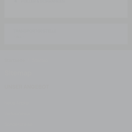
POLLER & SCHRANKEN
TRANSPORTGESTELLE
Startseite
Sitemap
Sitemap
UNSER ANGEBOT
Neue Artikel
Verkaufshits
Sonderpreise